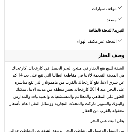
موقف سيارات
مصعد
التبريد/التدفئة/الطاقة
التدفئة عبر مكيف الهواء
وصف العقار
الشقة للبيع يقع العقار في منتجع البحر الجميل في كارغجاك. كارغجاك
هي المدينة القديمة لالانيا في مقاطعة انطاليا التي تقع على بعد 14 كم
عن شرق الانيا. تقع كارغجاك بالقرب من ماهموتلار التي تقع مباشره
على البحر. منذ 2014 كارغجاك تعتبر منطقه من مدينه الانيا . يمكنك
العثور علي المقاهي والمطاعم والمستشفيات والصيدليات والمدارس
والبنوك والسوبر ماركت والمحلات التجارية ووسائل النقل العام بأسعار
معقولة بالقرب من العقار.
يطل البت على البحر.
من السهل الوصول الى شاطئ البحر . و تبعد الشقه عن الشاطئ حوالي