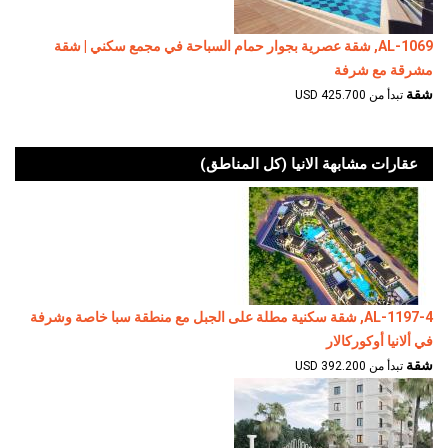
AL-1069, شقة عصرية بجوار حمام السباحة في مجمع سكني | شقة
مشرقة مع شرفة
شقة
تبدأ من 425.700 USD
عقارات مشابهة الانيا (كل المناطق)
AL-1197-4, شقة سكنية مطلة على الجبل مع منطقة سبا خاصة وشرفة
في ألانيا أوكوركالار
شقة
تبدأ من 392.200 USD