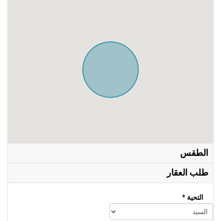
الطقس
طلب العقار
التحية *