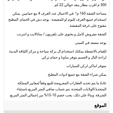
300 م اقرب مطار يبعد حوالي 22 كم.
مساحة الشقة 160 م². في الاجمال عدد الغرف 4 مع حمامين. يمكن
استخدام جميع الغرف للنوم او للمعيشة . يوجد دش في الحمام. المطبخ
مفتوح على غرفة المعيشة .
الشقة مفروش كامل و يحتوي على تلفزيون / ساتالايت و انترنت.
يوجد مصعد في المبنى
للقيام بالانشطة يمكنك استخدام ال بركة سباحة و مركز اللياقة البدنية
لراحة البال و الجسم يتوفر ساونا و حمام تركي
متوفر اماكن لركن السيارات .
يمكن شراء الشقة مع جميع ادوات المطبخ .
عادةً ما يتم تحديد العقارات المعروضة للبيع وفقاً لمعايير المملكة
المتحدة/الولايات المتحدة. يتم حساب صافي المتر المربع باستثناء
الشرفة. وبناءً على ذلك، يجب خصم 10-15% من إجمالي المتر المربع.
الموقع