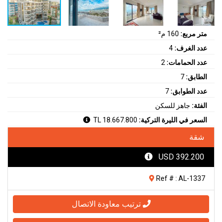
متر مربع:
160 م²
عدد الغرف:
4
عدد الحمامات:
2
الطابق:
7
عدد الطوابق:
7
الفئة:
جاهز للسكن
السعر في الليرة التركية:
18.667.800 TL
شقة
392.200 USD
Ref # : AL-1337
ترتيب معاودة الاتصال