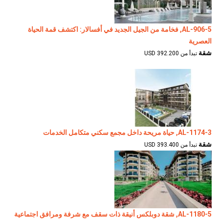
AL-906-5, فخامة من الجيل الجديد في أفسالار: اكتشف قمة الحياة
العصرية
شقة
تبدأ من 392.200 USD
AL-1174-3, حياة مريحة داخل مجمع سكني متكامل الخدمات
شقة
تبدأ من 393.400 USD
AL-1180-5, شقة دوبلكس أنيقة ذات سقف مع شرفة ومرافق اجتماعية