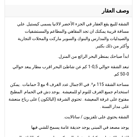
وصف العقار
الشقة للبيع يقع العقار في الجزء الأخضر لالانيا يسمى كيستيل. علي
مسافة قريبة يمكنك ان تجد المقاهي والمطاعم والمستشفيات
والصيدليات والمدارس والبنوك والسوبر ماركت والمحلات التجارية
وأكثر من ذلك بكثير.
ابدأ صباحك بمنظر البحر الرائع من المنزل.
تبعد الشقة حوالي 0,5-1 كم عن شاطئ البحر اقرب مطار يبعد حوالي
0-50 كم.
مساحة الشقة 115 م². في الاجمال عدد الغرف 4 مع 3 حمامات . يمكن
استخدام جميع الغرف للنوم او للمعيشة . يوجد دش في الحمام. المطبخ
مفتوح على غرفة المعيشة . تحتوي الشرفة (البالكون ) على رياح منعشة
على مدار السنة .
الشقة يحتوي على تلفزيون / ساتالايت.
يوجد مصعد في المبنى يوجد حديقة عامة يسمح للشي فيها