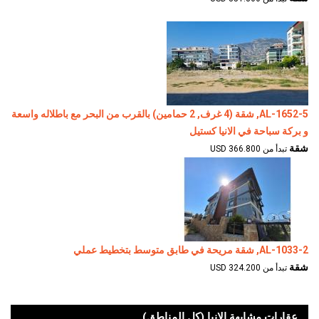
AL-1652-5, شقة (4 غرف, 2 حمامين) بالقرب من البحر مع باطلاله واسعة
و بركة سباحة في الانيا كستيل
شقة
تبدأ من 366.800 USD
AL-1033-2, شقة مريحة في طابق متوسط بتخطيط عملي
شقة
تبدأ من 324.200 USD
عقارات مشابهة الانيا (كل المناطق)