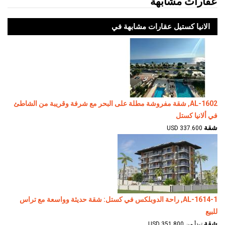
عقارات مشابهة
الانيا كستيل عقارات مشابهة في
AL-1602, شقة مفروشة مطلة على البحر مع شرفة وقريبة من الشاطئ
في ألانيا كستل
شقة
337.600 USD
AL-1614-1, راحة الدوبلكس في كستل: شقة حديثة وواسعة مع تراس
للبيع
شقة
تبدأ من 351.800 USD