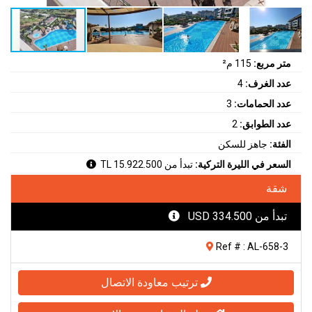
متر مربع:
115 م²
عدد الغرف:
4
عدد الحمامات:
3
عدد الطوابق:
2
الفئة:
جاهز للسكن
السعر في الليرة التركية:
تبدأ من 15.922.500 TL
شقة
تبدأ من 334.500 USD
Ref # : AL-658-3
ترتيب معاودة الاتصال