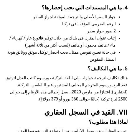
4. ما هي المستندات التي يجب إحضارها؟
جواز السفر الأصلي والترجمة الموثقة لجواز السفر
الرقم الضريبي المؤقت في تركيا
2 صور جواز سفر
إثبات عنوان المنزل في بلدك من خلال توفير
فاتورة
غاز / كهرباء /
ماء / هاتف محمول أو هاتف (ليست أكثر من ثلاثة أشهر)
في حالة تعيين تفويض ممثل, يجب احضار توكيل موثق ووثائق هوية
الممثل المفوض
5. ما هي التكاليف؟
هناك تكاليف لترجمة جوازات إلى اللغة التركية ، ورسوم كاتب العدل لتوثيق
عقد البيع, ورسوم المترجم المحلف للمشترين غير الناطقين بالتركية
(اختياري). اعتبارًا من مارس 2020 ، يصل إجمالي هذه الأرقام إلى حوالي
2500 ليرة تركية (حاليًا حوالي 360 يورو أو 379 دولارًا).
VII. القيد في السجل العقاري
لماذا هذا مطلوب؟
يتم بيع العقارات في سجل الأراضي في المنطقة التي يقع فيها العقار.