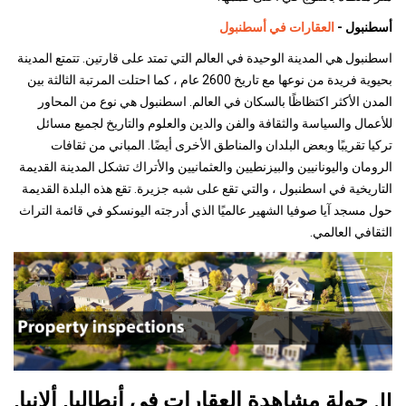
أسطنبول -
العقارات في أسطنبول
اسطنبول هي المدينة الوحيدة في العالم التي تمتد على قارتين. تتمتع المدينة
بحيوية فريدة من نوعها مع تاريخ 2600 عام ، كما احتلت المرتبة الثالثة بين
المدن الأكثر اكتظاظًا بالسكان في العالم. اسطنبول هي نوع من المحاور
للأعمال والسياسة والثقافة والفن والدين والعلوم والتاريخ لجميع مسائل
تركيا تقريبًا وبعض البلدان والمناطق الأخرى أيضًا. المباني من ثقافات
الرومان واليونانيين والبيزنطيين والعثمانيين والأتراك تشكل المدينة القديمة
التاريخية في اسطنبول ، والتي تقع على شبه جزيرة. تقع هذه البلدة القديمة
حول مسجد آيا صوفيا الشهير عالميًا الذي أدرجته اليونسكو في قائمة التراث
الثقافي العالمي.
II. جولة مشاهدة العقارات في أنطاليا, ألانيا,