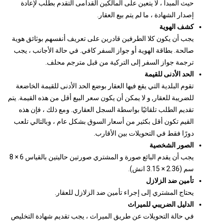
حيث المبدأ ، لا يتعين على المالكين القدامى التقدم بطلب لإعادة
إصدار الشهادة ، ما لم يتم بيع العقار.
كشف الهوية
يجب أن يكون كلا الطرفين قادرين على تعريف أنفسهم بوثائق هوية
صالحة. بطاقة الهوية أو جواز السفر كافي. في حالة الأجانب ، يجب
ترجمة جواز السفر إلى التركية من قبل مترجم محلف.
الحد الأدنى للقيمة
تقوم البلدية التي يقع فيها العقار بوضع الحد الأدنى للقيمة الخاضعة
للضريبة للعقار, و لا يمكن أن يكون سعر البيع أقل من هذه القيمة. يتم
تقديم الطلب تلقائيًا بواسطة السجل العقاري. ومع ذلك ، فإن هذه
القيم تكون أقل بكثير من أسعار السوق بشكل عام ، وبالتالي تلعب
دورًا فقط في التحويلات بين الأقارب.
الصور الشخصية
يجب أن يقدم البائع صورة و المشتري صورتين حاليتين بالقياس 6 × 8
سم (2.36 × 3.15 انش).
تأمين ضد الزلازل
يحتاج المشتري إلى إجراء تأمين ضد الزلازل للعقار.
الدليل الضريبي للميراث
في حالة التحويلات عن طريق الميراث ، يجب تقديم شهادة التخليص