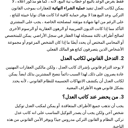
فقط بغرض الوعد بالبيع أو خطاب نية البيع، لأنه ، كما هو مذكور أعلاه ، لا
يمكن لكاتب العدل تنفيذ
عملية الشراء النهائية
للعقارات بموجب القانون
التركي. وعد البيع هذا لا يوفر حماية كافية اذا كانت هناك نوايا خبيثة للبائع ،
على الرغم من انها شهادة موثقة. لمصلحته الخاصة ، يجب على المشتري
التأكد مما إذا كانت الديون الضريبية أو الرهون العقارية أو الرسوم الأخرى
لصالح أطراف ثالثة مسجلة لهذا العقار في سجل الأراضي. يمكن للمتخصص
أو المحامي المختص أن يحدد أيضًا ما إذا كان الشخص المزعوم أو مجموعة
الأشخاص الذين يتصرفون كبائع هو المالك الفعلي.
2. التدخل القانوني لكاتب العدل
لا يوجد التزام قانوني بإشراك كاتب العدل ، ولكن مالكين العقارات المهنيين
عادة يصرون على ذلك, لهذا السبب دائماً ننصح المشترين بذلك ايضاً. يمكن
لكاتب العدل أن يكتشف الانتهاكات الجسيمة للنظام القانوني ، لأنه يحدد
بشكل قانوني هوية الأطراف المعنية.
3. من يحضر عند كاتب العدل؟
يجب أن تذهب جميع الأطراف المتعاقدة. أو يمكن لمكتب العدل توكيل
شخص آخر, ولكن يجب أن يصدر التوكيل المناسب على انه كاتب عدل
تركي. النظام و القانون التركي مدروس جيدًا ويوفر الأمن القانوني من هذه
الناحية.