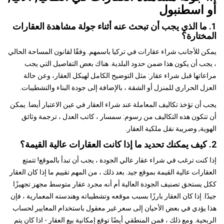
أو اسطنبول
1. ما الذي يجب أن تبحث عنه أثناء جولة مشاهدة العقارات
المختارة؟
يمكن للأجانب شراء عقارات في تركيا باسمهم. وفقًا لقانون المساحة الحالي
، يجب أن يكون هذا ضمن حدود البلدية. هناك بعض التفاصيل التي يجب
مراعاتها قبل شراء عقار: مثل التوضيح الكامل لهيكل العقار، وعن حالة
العزل الحراري للمنزل أو الشقة ، بالإضافة إلى جودة البناء والتشطيبات.
يجب أن تؤخذ تكاليف المعاملة عند شراء العقار في عين الاعتبار أيضا. يمكن
أن تتكون هذه التكاليف من رسوم: سمسار ، كاتب العدل ، ترجمة وثائق
الهوية, وضريبة نقل ملكية العقار.
2. كيف يمكنك تحديد ما إذا كانت العقارات عالية القيمة؟
إذا كنت ترغب في شراء عقار عالي الجودة ، يجب أن تبدأ بالموقع! تتمتع
العقارات عالية القيمة بموقع جيد. بعد ذلك ، من المهم تقييم ما إذا كان العقار
ككل يستحق تصنيف الجودة العالية أم أنه مجرد عقار متوسط ​​مجهز تجهيزًا
جيدًا. إذا كان العقار بارزًا بسبب موقعه وتشطيباته وهندسته المعمارية ، فإن
هذا يؤدي في بعض الأحيان إلى سعر غير معقول باستخدام المعايير لحساب
الربحية. ومع ذلك ، فمن المنطقي أيضًا توقع إمكانية بيع العقار - اذا كان يتم