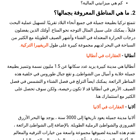
كم هي ميزانيتي المالية؟
2. ما هي المناطق المعروفة بجمالها؟
تتمتع تركيا بطبيعة جميلة في جميع أنحاء البلاد تقريبًا. لتسهيل عملية البحث
قليلاً ، يمكنك على سبيل المثال التوجه نحو المناخ. أولئك الذين يفضلون
درجات الحرارة المعتدلة في الشتاء وأشهر الصيف الطويلة مع الكثير من
السباحة في البحر لديهم مجموعة كبيرة على طول
الريفييرا التركية
.
أنطاليا -
العقارات في أنطاليا
أنطاليا هي مدينة كبيرة يزيد عدد سكانها عن 1.5 مليون نسمة وتتميز بطبيعة
جميلة خلابة و أميال من الشواطئ, و تقع جبال طوروس في خلفية هذه
المناظر الرائعة. يمكنك ايضاً التزلج في فصل الشتاء و التشمس في فصل
الصيف. الأرض في أنطاليا قد لا تكون رخيصة، ولكن سوف تحصل على
الكثير مع استثمارك هنا.
ألانيا -
العقارات في ألانيا
ألانيا مدينة جميلة يعود تاريخها إلى 3000 سنة ، يوجد بها البحر الأزرق
الفيروزي والشواطئ الرملية الطويلة. بالإضافة إلى الشواطئ الرائعة ،
تقدم هذه المدينة لضيوفها مجموعة واسعة من خيارات الترفيه والمعالم