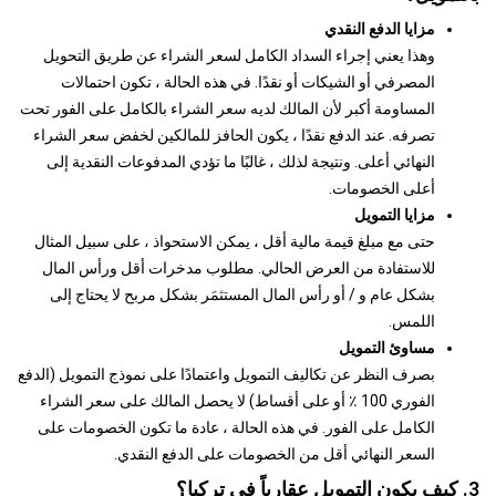
مزايا الدفع النقدي
وهذا يعني إجراء السداد الكامل لسعر الشراء عن طريق التحويل
المصرفي أو الشيكات أو نقدًا. في هذه الحالة ، تكون احتمالات
المساومة أكبر لأن المالك لديه سعر الشراء بالكامل على الفور تحت
تصرفه. عند الدفع نقدًا ، يكون الحافز للمالكين لخفض سعر الشراء
النهائي أعلى. ونتيجة لذلك ، غالبًا ما تؤدي المدفوعات النقدية إلى
أعلى الخصومات.
مزايا التمويل
حتى مع مبلغ قيمة مالية أقل ، يمكن الاستحواذ ، على سبيل المثال
للاستفادة من العرض الحالي. مطلوب مدخرات أقل ورأس المال
بشكل عام و / أو رأس المال المستثمَر بشكل مربح لا يحتاج إلى
اللمس.
مساوئ التمويل
بصرف النظر عن تكاليف التمويل واعتمادًا على نموذج التمويل (الدفع
الفوري 100 ٪ أو على أقساط) لا يحصل المالك على سعر الشراء
الكامل على الفور. في هذه الحالة ، عادة ما تكون الخصومات على
السعر النهائي أقل من الخصومات على الدفع النقدي.
3. كيف يكون التمويل عقارياً في تركيا؟