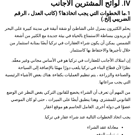
IV. لوائح المشترين الأجانب
1.ما الخطوات التي يجب اتخاذها؟ (كاتب العدل ، الرقم
الضريبي إلخ.)
يحلم الكثيرون بمنزل على الشاطئ أو شقة أنيقة في مدينة كبيرة على البحر
أو يريدون ببساطة الاستمتاع بالحياة في بيئة جديدة مع الكثير من أشعة
الشمس. يمكن أن يكون شراء العقارات في تركيا أيضًا بمثابة استثمار من
خلال تأجيرها والاحتفاظ بها كاستثمار.
إن امتلاك الأجانب للعقارات في تركيا هو في الأساس مجاني وغير معقّد.
نظرًا لأن قطاع البناء في تركيا يلعب دورًا مهمًا بالإضافة إلى السياحة
والصناعة والزراعة ، يتم تنظيم العمليات بكفاءة. هناك بعض الأشياء الرئيسية
التي يجب مراعاتها.
من المهم أن تعرف أن الشراء يخضع للقانون التركي بغض النظر عن الوضع
القانوني للمشتري. وهذا ينطبق أيضًا على الميراث ، حتى لو كان الموصي
عضوًا في دولة أخرى. العامل الحاسم هو موقع اعقار.
يجب اتخاذ الخطوات التالية عند شراء عقار في تركيا.
معادلة عقد الشراء
ترتيبات الدفع