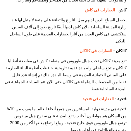
والمأكولات الشهية. هناك ايضاً العديد من المتاجر والمطاعم والبارات .
كاش -
العقارات في كاش
يحصل السياح الذين لديهم ميل للتاريخ والثقافة على متعة لا مثيل لها عند
زيارة المدينة الساحلية ، لأن كاش لديها أيضًا تاريخ يعود إلى آلاف السنين.
ستكتشف في كاش العديد من آثار الحضارات القديمة على طول الساحل
الليكي.
كالكان -
العقارات في كالكان
تقع مدينة كالكان تحت جبال طوروس في منطقة كاش في مقاطعة أنطاليا.
كالكان منتجع ساحلي وله بلدة قديمة تاريخية. حافظت أنظمة البناء الصارمة
على المباني العثمانية القديمة في وسط البلدة, لذلك تم إنشاء عدد قليل
فقط من المجمعات الشاملة في كالكان حتى الآن. تتم السياحة الجماعية في
المدينة الساحلية فقط .
فتحية -
العقارات في فتحية
فتحية هي مدينة دولية للمسافرين من جميع أنحاء العالم: ما يقرب من 10%
من السكان هم مواطنون أجانب, تقع المدينة على سفوح جبل ميندوس.
ترتفع جبال طوروس فوق خليج فتحية ، ويبلغ ارتفاع بعضها أكثر من 2000
متر مغطاة بالثلوج في أعلى قممها.