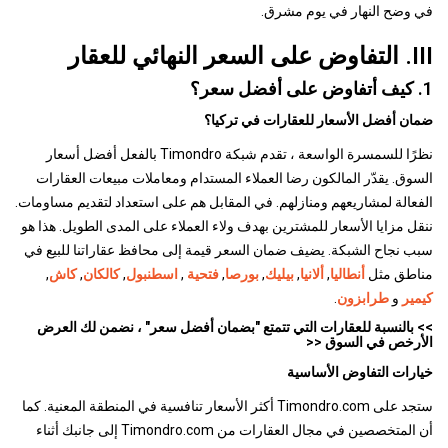
في وضح النهار في يوم مشرق.
III. التفاوض على السعر النهائي للعقار
1. كيف أتفاوض على أفضل سعر؟
ضمان أفضل الأسعار للعقارات في تركيا؟
نظرًا للسمسرة الواسعة ، تقدم شبكة Timondro بالفعل أفضل أسعار
السوق. يقدّر المالكون رضا العملاء المستدام ومعاملات مبيعات العقارات
الفعالة لمشاريعهم ومنازلهم. في المقابل هم على استعداد لتقديم مساومات.
ننقل مزايا الأسعار للمشترين بهدف ولاء العملاء على المدى الطويل. هذا هو
سبب نجاح الشبكة. يضيف ضمان السعر قيمة إلى محافظ عقاراتنا للبيع في
مناطق مثل
أنطاليا
,
ألانيا
,
بيليك
,
بورصا
,
فتحية
,
اسطنبول
,
كالكان
,
كاش
,
كيمير
و
طرابزون
.
>> بالنسبة للعقارات التي تتمتع "بضمان أفضل سعر" ، نضمن لك العرض
الأرخص في السوق <<
خيارات التفاوض الأساسية
ستجد على Timondro.com أكثر الأسعار تنافسية في المنطقة المعنية. كما
أن المتخصصين في مجال العقارات من Timondro.com إلى جانبك أثناء