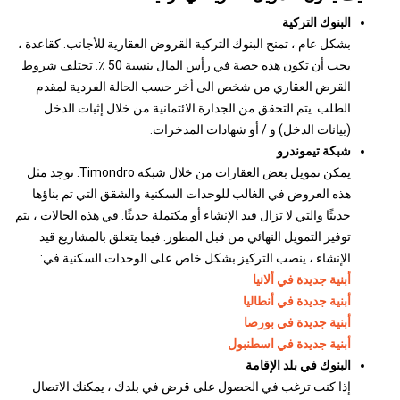
البنوك التركية
بشكل عام ، تمنح البنوك التركية القروض العقارية للأجانب. كقاعدة ،
يجب أن تكون هذه حصة في رأس المال بنسبة 50 ٪. تختلف شروط
القرض العقاري من شخص الى أخر حسب الحالة الفردية لمقدم
الطلب. يتم التحقق من الجدارة الائتمانية من خلال إثبات الدخل
(بيانات الدخل) و / أو شهادات المدخرات.
شبكة تيموندرو
يمكن تمويل بعض العقارات من خلال شبكة Timondro. توجد مثل
هذه العروض في الغالب للوحدات السكنية والشقق التي تم بناؤها
حديثًا والتي لا تزال قيد الإنشاء أو مكتملة حديثًا. في هذه الحالات ، يتم
توفير التمويل النهائي من قبل المطور. فيما يتعلق بالمشاريع قيد
الإنشاء ، ينصب التركيز بشكل خاص على الوحدات السكنية في:
أبنية جديدة في ألانيا
أبنية جديدة في أنطاليا
أبنية جديدة في بورصا
أبنية جديدة في اسطنبول
البنوك في بلد الإقامة
إذا كنت ترغب في الحصول على قرض في بلدك ، يمكنك الاتصال