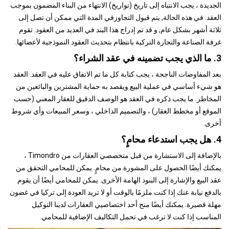
الجديدة ، يجب الانتباه إلى تاريخ (تواريخ) الانتهاء من البناء المضمون بموجب
العقد. في هذه الحالة, يتم قبول التجاوزفي المدة التي ممكن أن تصل إلى
ثلاثة أشهر بشكل عام, و قد تم إدراج هذا البند في العديد من العقود. تقوم
غرفة الصناعة والتجارة التركية بانتظام بتحديث العقود النموذجية لأعضائها.
3. ما الذي يجب تضمينه في عقد الشراء؟
بعد المفاوضات الناجحة ، يجب كتابة كل ما تم الاتفاق عليه في العقد. العقد
هو شيء أساسي في عملية البيع ويقصد به حماية المشترين والبائعين من
المخاطر. ما يجب ذكره في العقد هو الوصف الدقيق للعقار المعني (حسب
الموقع أو مخطط العقار) ، والتصميم الداخلي ، وسعر المبيعات وأي شروط
أخرى.
4. هل يجب استدعاء محامٍ؟
بالإضافة إلى الاستشارة من قبل متخصصي العقارات من Timondro ،
يمكنك أيضًا الحصول على المشورة من محامٍ. يمكن للمحامي التحقق من
عقد البيع والإشارة إلى البنود الهامة الأخرى. يمكن للمحامي أيضًا أن يقوم
بالدفع نيابة عنك إذا كنت ملزمًا بالوقت أو لا تريد العودة إلى تركيا في غضون
مهلة قصيرة. يمكنك أيضًا منح أحد اختصاصيي العقارات لدينا التوكيل
المناسب إذا كنت لا ترغب في تحمل التكاليف الإضافية للمحامي.