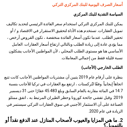
أسعار الصرف اليومية للبنك المركزي التركي
السياسة النقدية للبنك المركزي
يمكن للبنك المركزي التركي استخدام سعر الفائدة الرئيسي لتحديد تكاليف
تمويل العقارات. تستخدم هذه الأداة لتحقيق الاستقرار في الاقتصاد و / أو
تحفيز الطلب. عندما تكون أسعار الفائدة منخفضة ، تكون القروض أرخص ،
مما يؤدي عادة إلى زيادة الطلب وبالتالي ارتفاع أسعار العقارات. العامل
الأساسي هنا هو مستوى الطلب المحلي ، لأن المواطنين الأجانب يشكلون
نسبة قليلة فقط من إجمالي المعاملات.
الطلب الخارجي (الأجانب)
بنظرة على أرقام عام 2019 يتبين أن مشتريات المواطنين الأجانب كانت تتبع
اتجاهاً إيجابياً. وفقًا لتُركستات ، ارتفع بيع العقارات في تركيا للأجانب بنسبة
14.7 في المائة مقارنة بالعام السابق وبلغ 45.483 عقارًا حتى 31 ديسمبر
2019. وقبل تفشي جائحة كورونا وحظر الطيران المرتبط به ، اتفق ممثلو
الصناعة على أن الاستثمار الأجنبي في سوق العقارات التركي سيستمر في
الزيادة في عام 2020.
2. ما هي المزايا والعيوب لأصحاب المنازل عند الدفع نقداً أو
بالتمويل؟