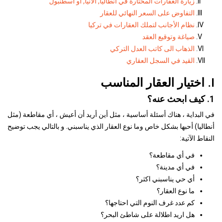
زيارة العقارات المختارة في انطاليا, ألانيا, أو اسطنبول
التفاوض على السعر النهائي للعقار
نظام الأجانب لتملك العقارات في تركيا
صياغة وتوقيع العقد
الذهاب الى كاتب العدل التركي
القيد في السجل العقاري
I. اختيار العقار المناسب
1. كيف ابحث عنه؟
في البداية ، هناك أسئلة أساسية ، مثل أين أريد أن أعيش ، أي مقاطعة (مثل
أنطاليا) أحبها بشكل خاص وما نوع العقار الذي يناسبني. و بالتالي يجب توضيح
النقاط الآتية:
في أي مقاطعة؟
في أي مدينة؟
أي حي يناسبني اكثر؟
ما نوع العقار؟
كم عدد غرف النوم التي احتاجها؟
هل اريد اطلالة على شاطئ البحر؟