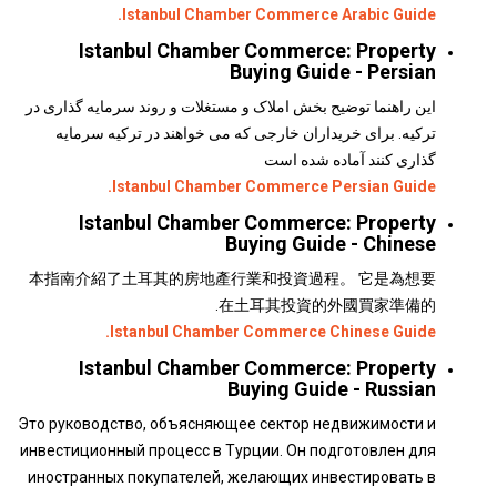
Istanbul Chamber Commerce Arabic Guide.
Istanbul Chamber Commerce: Property
Buying Guide - Persian
این راهنما توضیح بخش املاک و مستغلات و روند سرمایه گذاری در
ترکیه. برای خریداران خارجی که می خواهند در ترکیه سرمایه
گذاری کنند آماده شده است
Istanbul Chamber Commerce Persian Guide.
Istanbul Chamber Commerce: Property
Buying Guide - Chinese
本指南介紹了土耳其的房地產行業和投資過程。 它是為想要
在土耳其投資的外國買家準備的.
Istanbul Chamber Commerce Chinese Guide.
Istanbul Chamber Commerce: Property
Buying Guide - Russian
Это руководство, объясняющее сектор недвижимости и
инвестиционный процесс в Турции. Он подготовлен для
иностранных покупателей, желающих инвестировать в