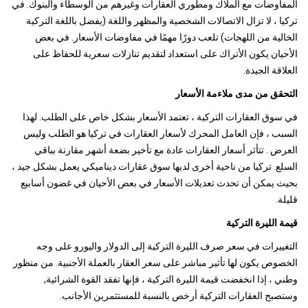
المفاوضات مع الملاك ومطوري العقارات وغيرهم من الوسطاء والبنوك. في
تركيا ، لا تزال الاتصالات الشخصية والمظهر واللغة (يفضل باللغة التركية
الخالية من اللهجات) تلعب دورًا مهمًا في مفاوضات الأسعار. في بعض
الأحيان يكون الأتراك على استعداد لتقديم تنازلات سعرية للحفاظ على
العلاقة الجيدة.
التحقق من مدى ملاءمة الأسعار
في سوق العقارات التركية ، تعتمد الأسعار بشكل خاص على الطلب. لهذا
السبب ، فإن العامل المحرك لأسعار العقارات في تركيا هو الطلب وليس
العرض . تتأثر أسعار العقارات عادة مع تأخير بضعة أشهر مقارنة بباقي
السلع. تركيا من ناحية أخرى لديها سوق عقارات ديناميكي يعمل بشكل جيد ،
بحيث يمكن أن تحدث تعديلات الأسعار في بعض الأحيان في غضون أسابيع
قليلة.
قيمة الليرة التركية
التغييرات في سعر صرف الليرة التركية إلى الدولار واليورو على وجه
الخصوص يكون لها تأثير مباشر على سعر العقار بالعملة الأجنبية. من منظور
وطني ، إذا انخفضت قيمة الليرة التركية ، فإنها تفقد القوة الشرائية,
وستصبح العقارات التركية أرخص بالنسبة للمستثمرين الأجانب.