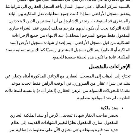
بالنسبة لمركز أنطاليا ، على سبيل المثال يأخذ السجل العقاري الى مُراتباشا.
يتحقق مسجل الأراضي مما إذا كانت جميع متطلبات نقل الملكية بين البائع
والمشتري قد استوفيت. وتجدر الإشارة إلى أن المشترين الذين لا يتحدثون
اللغة التركية يجب أن يكون لديهم مترجم محلف (يصبح عقد الشراء ساري
المفعول فقط بتوقيع المترجم المحلف). عند الانتهاء من جميع الإجراءات
الشكلية من قبل مسجل الأراضي ، يتم إصدار شهادة تسجيل الأرض (سند
الملكية أو الطابو). يتم الآن تسجيل المشتري رسميًا كمالك ويتم تسليمه سند
الملكية. عادة ما تكون هذه لحظة سعيدة للجميع.
الإجراءات بالتفصيل
تحتاج إلى الذهاب إلى المسجل العقاري مع الوثائق المذكورة أدناه وتعلن عن
نيتك في شراء عقار. من الضروري, في الوقت الراهن فقط, تحديد موعد
مقدمًا للتحويلات الممولة من الرهن العقاري (انظر أدناه). بالنسبة للمعاملات
العادية ، لم تعد المواعيد مطلوبة.
سند ملكية
يحضر صاحب العقار شهادة تسجيل الأرض أو سند الملكية الساري
المفعول. ساري المفعول نظرًا لتغيير الشهادات القديمة إلى نظام
جديد منذ فترة بسيطة و هي تحتوي الآن على معلومات إضافية. من