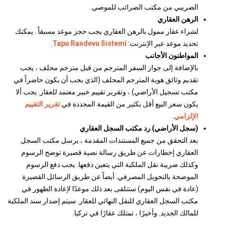
الضريبي من مكتب الضرائب للموصي.
الرهن العقاري
لشراء عقار ممول بالرهن العقاري يجب حجز موعد مسبقاً . يمكنك
تحديد موعد عبر الإنترنت:
Tapu Randevu Sistemi
.
المواطنون الأجانب
بالإضافة إلى جواز السفر المترجم من قبل مترجم محلف ، يجب
تقديم وثائق هوية المترجم المحلف (الذي يجب أن يكون حاضراً في
مكتب تسجيل الأراضي) ، وتقرير تقييم خبير معتمد للعقار. يجب ألا
يكون سعر البيع أقل بكثير من القيمة المحددة في
تقرير التقييم
الإلزامي
.
(سجل الأراضي) رد مكتب السجل العقاري
بعد التحقق من جميع المستندات المقدمة ، يرسل مكتب السجل
العقاري إخطارات عن طريق رسالة نصية قصيرة توضح الرسوم
وكذلك ضريبة نقل الملكية التي يتعين دفعها. يجب دفع الرسوم
الموضحة بالتحويل المصرفي. أيضاً عن طريق الرسائل القصيرة
(عادة في نفس اليوم) ستتلقى بعد ذلك موعدًا لإعادة الظهور في
مكتب السجل العقاري للنقل النهائي للعقار. سيتم إصدار سند الملكية
للمالك الجديد. وأخيرًا ، تمتلك عقارًا في تركيا.