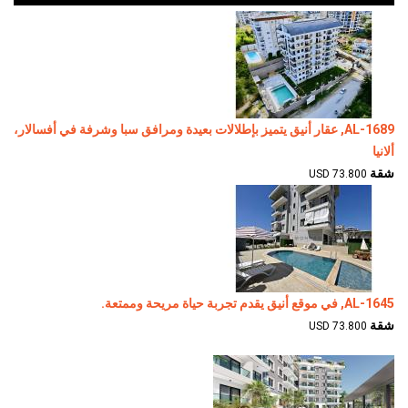
AL-1689, عقار أنيق يتميز بإطلالات بعيدة ومرافق سبا وشرفة في أفسالار،
ألانيا
شقة
73.800 USD
AL-1645, في موقع أنيق يقدم تجربة حياة مريحة وممتعة.
شقة
73.800 USD