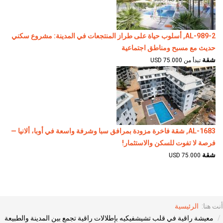
AL-989-2, أسلوب حياة على طراز المنتجعات في المدينة: مشروع سكني
حديث مع مسبح ومناطق اجتماعية
شقة
تبدأ من 75.000 USD
AL-1683, شقة فاخرة مزودة بمرافق سبا وشرفة واسعة في أوبا، ألانيا —
فرصة لا تفوت للسكن والاستثمار!
شقة
75.000 USD
أنت هنا:
الرئيسية
معيشة راقية في قلب تشيشفيكيه بإطلالات راقية تجمع بين المدينة والطبيعة