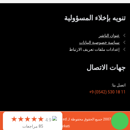
تنويه بإخلاء المسؤولية
عنوان الناشر
سياسة خصوصية البيانات
إعدادات ملفات تعريف الارتباط
جهات الاتصال
اتصل بنا:
+9 (0542) 530 18 11
★
★
★
★
★
★
★
★
★
★
4.9
© 2026 - 2007 جميع الحقوق محفوظة لـ TIMONDRO Emlak Danışmanlık Limited
85 مراجعات
Şirketi