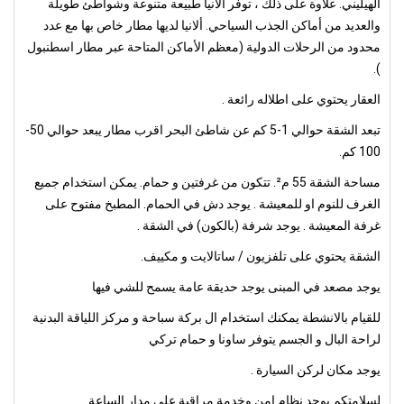
الهيليني. علاوة على ذلك ، توفر ألانيا طبيعة متنوعة وشواطئ طويلة
والعديد من أماكن الجذب السياحي. ألانيا لديها مطار خاص بها مع عدد
محدود من الرحلات الدولية (معظم الأماكن المتاحة عبر مطار اسطنبول
).
العقار يحتوي على اطلاله رائعة .
تبعد الشقة حوالي 1-5 كم عن شاطئ البحر اقرب مطار يبعد حوالي 50-
100 كم.
مساحة الشقة 55 م². تتكون من غرفتين و حمام. يمكن استخدام جميع
الغرف للنوم او للمعيشة . يوجد دش في الحمام. المطبخ مفتوح على
غرفة المعيشة . يوجد شرفة (بالكون) في الشقة .
الشقة يحتوي على تلفزيون / ساتالايت و مكييف.
يوجد مصعد في المبنى يوجد حديقة عامة يسمح للشي فيها
للقيام بالانشطة يمكنك استخدام ال بركة سباحة و مركز اللياقة البدنية
لراحة البال و الجسم يتوفر ساونا و حمام تركي
يوجد مكان لركن السيارة .
لسلامتكم يوجد نظام امن وخدمة مراقبة على مدار الساعة .