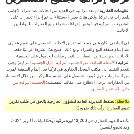
التقييمات العقارية
لم تعد إلزامية في العديد من الحالات عند شراء الأجانب
للعقارات في تركيا. ولكن هناك بعض الاستثناءات. تم إجراء تغييرات على
التشريعات التركية فيما يخص إجراءات شراء وبيع العقارات للمواطنين
الأجانب.
في الماضي، كان على جميع المشترين الأجانب الحصول على تقييم عقاري
عند إتمام صفقة البيع والشراء. ومع ذلك، أصبح هذا الشرط إلزاميًا فقط
للأجانب الذين يشترون العقارات للتقدم بطلب للحصول على
الجنسية
التركية
(
الأسئلة الشائعة عن الجنسية التركية
،
دليل الجنسية التركية
). يجب
تقديم التقييم إلى
مكتب السجل العقاري في تركيا
قبل إتمام الصفقة. لمزيد
من المعلومات حول كيفية الحصول على الجنسية التركية من خلال الاستثمار
في العقارات، يرجى الاطلاع على مقالتنا التفصيلية:
الجنسية التركية من
خلال الاستثمار العقاري
.
ملاحظة:
تحتفظ المديرية العامة للشؤون الخارجية بالحق في طلب
تقرير
تقييم العقار
إذا رأت ذلك ضروريًا.
تكلفة التقييم العقاري هي
13,200 ليرة تركية
(وفقًا لبيانات أكتوبر 2024،
وقد تخضع للتغيير).