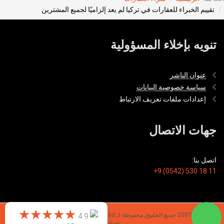
تقييم الخبراء للعقارات في تركيا لم يعد إلزاميًا لجميع المشترين
تنويه بإخلاء المسؤولية
عنوان الناشر
سياسة خصوصية البيانات
إعدادات ملفات تعريف الارتباط
جهات الاتصال
اتصل بنا:
+9 (0542) 530 18 11
★
★
★
★
★
★
★
★
★
★
© 2026 - 2007 جميع الحقوق محفوظة لـ TIMONDRO Emlak Danışmanlık Limited
4.9