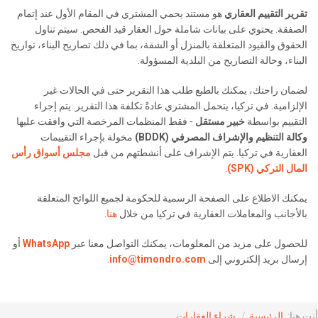
تقرير التقييم العقاري
هو مستند يحمي المشتري في المقام الأول عند إتمام
الصفقة. يحتوي على بيانات شاملة حول العقار قيد الفحص. سيتم تناول
الحقوق والقيود المتعلقة بالمنزل أو الشقة، بما في ذلك تصاريح البناء، تواريخ
البناء، وحالة التصاريح من البلدية المسؤولة.
لضمان راحتك، يمكنك بالطبع طلب هذا التقرير حتى في الحالات غير
الإلزامية. في تركيا، يتحمل المشتري عادةً تكلفة هذا التقرير. يتم إجراء
التقييم بواسطة
خبير مستقل
- فقط المنظمات المرخصة التي وافقت عليها
وكالة التنظيم والإشراف المصرفي (BDDK)
مخولة بإجراء التقييمات
العقارية في تركيا. يتم الإشراف على أنشطتهم من قبل
مجلس أسواق رأس
المال التركي (SPK)
.
يمكنك الاطلاع على الصفحة الرسمية للحكومة لجميع اللوائح المتعلقة
بالأجانب والمعاملات العقارية في تركيا من خلال
هنا
.
للحصول على مزيد من المعلومات، يمكنك التواصل معنا عبر
WhatsApp
أو
إرسال بريد إلكتروني إلى
info@timondro.com
.
أنت هنا:
الرئيسية
شراء العقارات