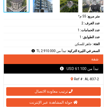
متر مربع:
55 م²
عدد الغرف:
2
عدد الحمامات:
1
عدد الطوابق:
1
الفئة:
جاهز للسكن
السعر في الليرة التركية:
تبدأ من 2.910.000 TL
شقة
تبدأ من 61.100 USD
Ref # : AL-837-2
ترتيب معاودة الاتصال
جولة المشاهدة عبر الإنترنت