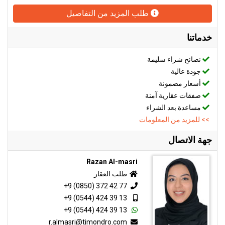
طلب المزيد من التفاصيل
خدماتنا
نصائح شراء سليمة
جودة عالية
أسعار مضمونة
صفقات عقارية آمنة
مساعدة بعد الشراء
>> للمزيد من المعلومات
جهة الاتصال
Razan Al-masri
طلب العقار
+9 (0850) 372 42 77
+9 (0544) 424 39 13
+9 (0544) 424 39 13
r.almasri@timondro.com