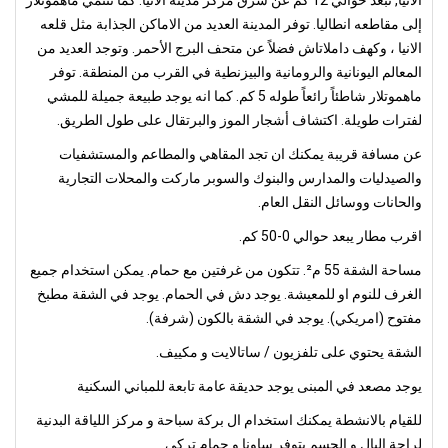
إلى مقاطعه انطاليا. توفر المدينة العديد من الاماكن الجذابة مثل قلعه
الانيا ، وكهف داملاتاش فضلاً عن متحف البرج الأحمر. وتوجد العديد من
المعالم اليونانية والرومانية والبيزنطية في القرب من المنطقة. توفر
ماهموتلار شاطئاً رائعاً طوله 5 كم. كما انه يوجد طبيعة جميلة للمشي
لفترات طويلة. اكتشاف أشجار الموز والبرتقال على طول الطريق.
عن مسافة قريبة يمكنك ان تجد المقاهي والمطاعم والمستشفيات
والصيدليات والمدارس والبنوك والسوبر ماركت والمحلات التجارية
والحانات ووسائل النقل العام.
اقرب مطار يبعد حوالي 0-50 كم.
مساحة الشقة 55 م². تتكون من غرفتين مع حمام. يمكن استخدام جميع
الغرف للنوم او للمعيشة. يوجد دش في الحمام. يوجد في الشقة مطبخ
مفتوح (امريكي). يوجد في الشقة بالكون (شرفة).
الشقة يحتوي على تلفزيون / ساتالايت و مكييف.
يوجد مصعد في المبنى يوجد حديقة عامة تابعة للمباني السكنية
للقيام بالانشطة يمكنك استخدام ال بركة سباحة و مركز اللياقة البدنية
لراحة البال و الجسم يتوفر ساونا و حمام تركي