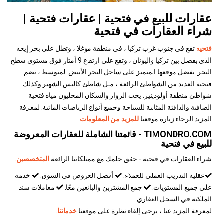
عقارات للبيع في فتحية | عقارات فتحية |
شراء العقارات في فتحية
فتحيه
تقع في جنوب غرب تركيا ، في منطقة موغلا ، وتطل على بحر إيجه
الذي يفصل بين تركيا واليونان ، وتقع على ارتفاع 9 أمتار فوق مستوى سطح
البحر. بفضل موقعها المتميز على ساحل البحر الأبيض المتوسط ، تضم
فتحية العديد من الشواطئ الرائعة ، مثل شاطئ كاليس الشهير وكذلك
شواطئ منطقة أولودينيز. يحب الزوار والسكان المحليون مياه فتحية
الصافية والدافئة المثالية للسباحة وجميع أنواع الرياضات المائية. لمعرفة
المزيد الرجاء زيارة موقعنا
للمزيد من المعلومات
.
TIMONDRO.COM - قائمتنا الشاملة للعقارات المعروضة
للبيع في فتحية
شراء العقارات في فتحية - حقق حلمك مع ممتلكاتنا الرائعة
المتخصصين
.
عقلية التدريب العملي للعملاء.
أفضل العروض في السوق.
خدمة
على جميع المستويات.
جمع المشترين والبائعين معًا.
معاملات سند
الملكية في السجل العقاري.
لمعرفة المزيد عنا ، يرجى إلقاء نظرة على موقعنا
خدماتنا
.